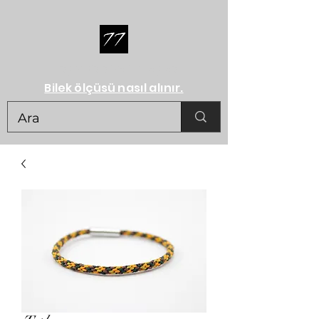
HERŞEY BİR RÜYA İLE BAŞLAR...
Bilek ölçüsü nasıl alınır.