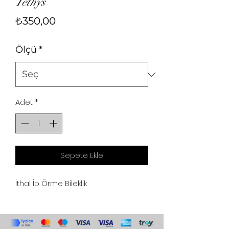
Tethys
Fiyat
₺350,00
Ölçü
*
Adet
*
Sepete Ekle
İthal İp Örme Bileklik