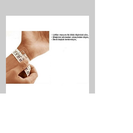
Bulgurlu mh yıldırım sk kireç
fırını cd emek apt no 11