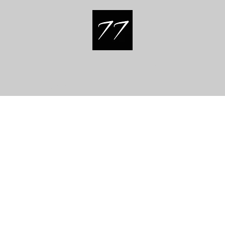
HERŞEY BİR RÜYA İLE BAŞLAR...
eri
Kadın Modelleri
Tekli Modeller
Bilek Ölçüsü
Kampanya