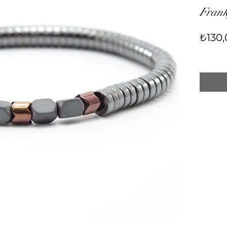
Fran
₺130,