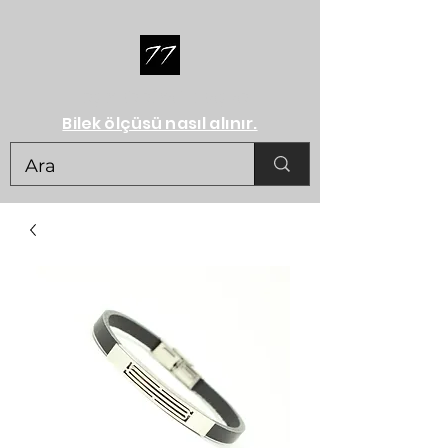
HERŞEY BİR RÜYA İLE BAŞLAR...
Bilek ölçüsü nasıl alınır.