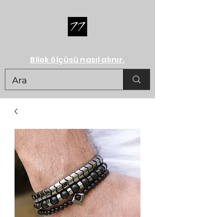
HERŞEY BİR RÜYA İLE BAŞLAR...
Bilek ölçüsü nasıl alınır.