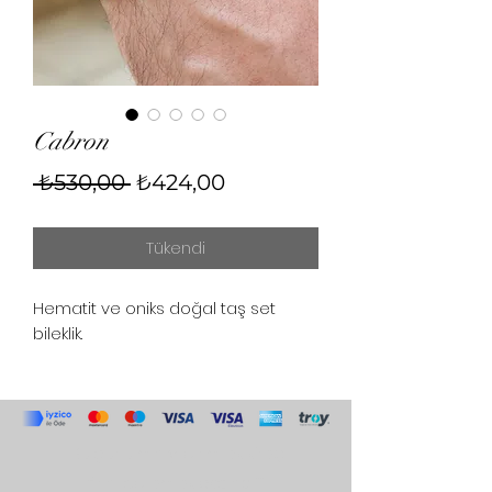
Cabron
Normal
İndirimli
 ₺530,00 
₺424,00
Fiyat
Fiyat
Tükendi
Hematit ve oniks doğal taş set
bileklik.
Bulgurlu mh yıldırım sk kireç
fırını cd emek apt no 11