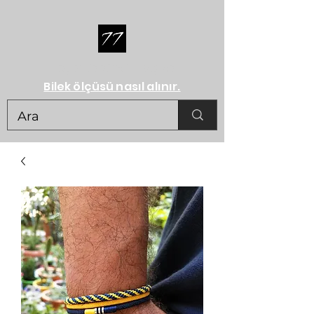
HERŞEY BİR RÜYA İLE BAŞLAR...
Bilek ölçüsü nasıl alınır.