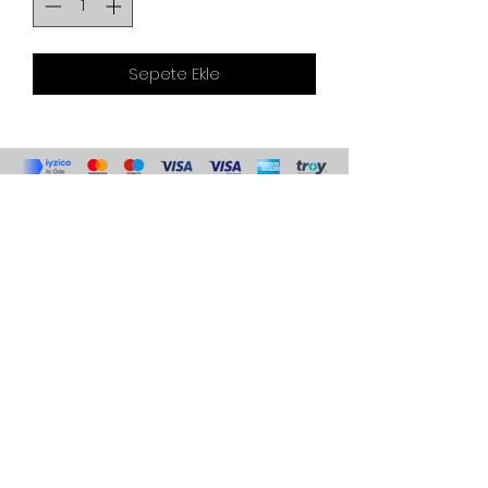
Sepete Ekle
Bulgurlu mh yıldırım sk kireç
fırını cd emek apt no 11
daire 2 Üsküdar
©2019 by
77
+90 555 098
3607
Gizlilik politikası