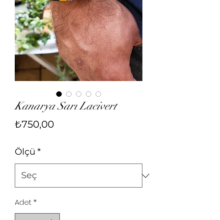
Kanarya Sarı Lacivert
Fiyat
₺750,00
Ölçü
*
Adet
*